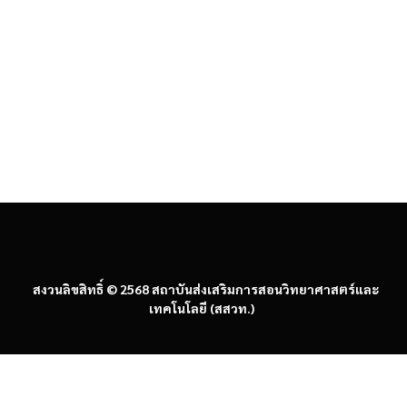
ประกาศการจัดประกวดคลิปวิดีโอ
ประกาศการหนังสือยินยอมให้ใช้และเปิดเผยข้อมูล
ส่วนบุคคล เพื่อนําไปใช้ประโยชน์ทางการศึกษาและ
การประชาสัมพันธ์หน่วยงาน
(ส่งไฟล์เอกสารที่ลิงก์
การสมัครตามระดับที่ท่านส่งเข้าประกวด)
แบบฟอร์มสมัครเข้าร่วมประกวดคลิปวิดีโอ ระดับ
ประถมศึกษา
แบบฟอร์มสมัครเข้าร่วมประกวดคลิปวิดีโอ ระดับ
มัธยมศึกษาตอนต้น
แบบฟอร์มสมัครเข้าร่วมประกวดคลิปวิดีโอ ระดับ
มัธยมศึกษาตอนปลาย
สงวนลิขสิทธิ์ © 2568 สถาบันส่งเสริมการสอนวิทยาศาสตร์และ
เทคโนโลยี (สสวท.)