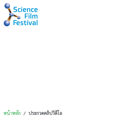
เทศกาลภาพยนตร์วิทยาศาสตร์เพื่อการ
เรียนรู้ ครั้งที่ 21
หัวข้อของปี 2568 "งานสีเขียว" โดยเน้นอาชีพที่สำคัญในการส่ง
เสริมและอนุรักษ์สิ่งแวดล้อม งานสีเขียวมอบโอกาสให้กับคนรุ่น
ใหม่ไม่เพียงแต่สร้างผลกระทบที่มีความหมายต่อโลกเท่านั้น แต่ยัง
สร้างอาชีพที่ยั่งยืนได้อีกด้วย
หน้าหลัก
ประกวดคลิปวิดีโอ