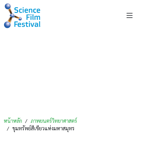
เทศกาลภาพยนตร์วิทยาศาสตร์เพื่อการ
เรียนรู้ ครั้งที่ 21
หัวข้อของปี 2568 "งานสีเขียว" โดยเน้นอาชีพที่สำคัญในการส่ง
เสริมและอนุรักษ์สิ่งแวดล้อม งานสีเขียวมอบโอกาสให้กับคนรุ่น
ใหม่ไม่เพียงแต่สร้างผลกระทบที่มีความหมายต่อโลกเท่านั้น แต่ยัง
สร้างอาชีพที่ยั่งยืนได้อีกด้วย
หน้าหลัก
ภาพยนตร์วิทยาศาสตร์
ขุมทรัพย์สีเขียวแห่งมหาสมุทร